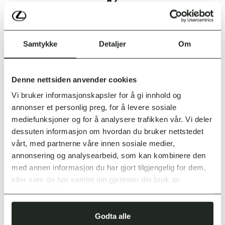
ELEKTRISK
FRA KR 526 000
Samtykke
Detaljer
Om
LES MER
Denne nettsiden anvender cookies
Vi bruker informasjonskapsler for å gi innhold og
annonser et personlig preg, for å levere sosiale
mediefunksjoner og for å analysere trafikken vår. Vi deler
dessuten informasjon om hvordan du bruker nettstedet
vårt, med partnerne våre innen sosiale medier,
annonsering og analysearbeid, som kan kombinere den
med annen informasjon du har gjort tilgjengelig for dem,
UX
eller som de har samlet inn gjennom din bruk av
tjenestene deres.
ELEKTRISK
FRA KR 405 000
Godta alle