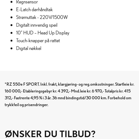
Regnsensor
E-Latch dørhåndtak
Strømuttak - 220V/1500W
Digitalt innvendig speil
10” HUD – Head Up Display
Touch-knapper på rattet
Digital nøkkel
*RZ 550e F SPORT. Inkl. frakt, klargjøring- og reg.omkostninger. Startleie kr.
160 000,- Etableringsgebyr kr. 4 392,- Mnd.leie kr. 6 970,- Totalpris kr. 415
312,- Fastrente 4,95 % i 3 år. 36 mnd bindingstid/30 000 km. Forbehold om
trykkfeil og prisendringer.
ØNSKER DU TILBUD?