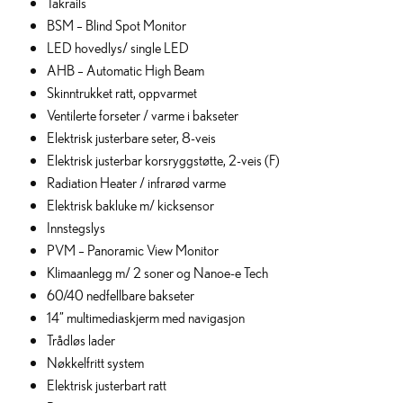
Takrails
BSM – Blind Spot Monitor
LED hovedlys/ single LED
AHB – Automatic High Beam
Skinntrukket ratt, oppvarmet
Ventilerte forseter / varme i bakseter
Elektrisk justerbare seter, 8-veis
Elektrisk justerbar korsryggstøtte, 2-veis (F)
Radiation Heater / infrarød varme
Elektrisk bakluke m/ kicksensor
Innstegslys
PVM – Panoramic View Monitor
Klimaanlegg m/ 2 soner og Nanoe-e Tech
60/40 nedfellbare bakseter
14” multimediaskjerm med navigasjon
Trådløs lader
Nøkkelfritt system
Elektrisk justerbart ratt