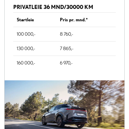
PRIVATLEIE 36 MND/30000 KM
Startleie
Pris pr. mnd.*
100 000,-
8 760,-
130 000,-
7 865,-
160 000,-
6 970,-