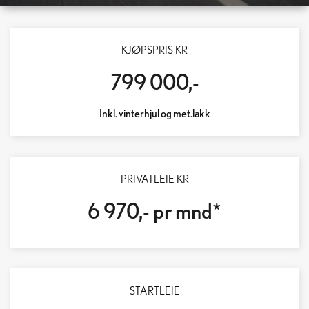
LEXUS RZ 550E F SPORT
KJØPSPRIS KR
LENGRE REKKEVIDDE – RASKERE LADING – DOBLET HENGERVEKT
799 000,-
Inkl. vinterhjul og met.lakk
PRIVATLEIE KR
6 970,- pr mnd*
STARTLEIE